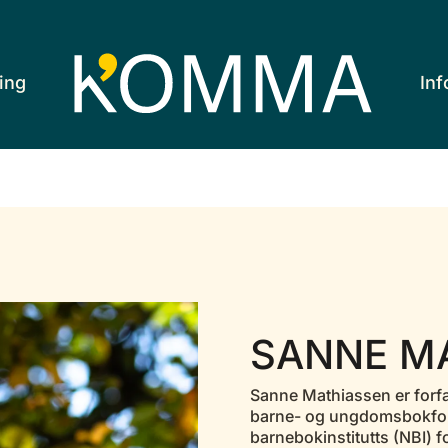
ing
Inf
SANNE M
Sanne Mathiassen er forfa
barne- og ungdomsbokforf
barnebokinstitutts (NBI) f