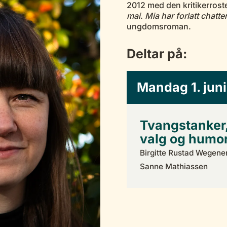
2012 med den kritikerro
mai
.
Mia har forlatt chatte
ungdomsroman.
Deltar på:
Mandag 1. juni
Tvangstanker
valg og humor
Birgitte Rustad Wegener
Sanne Mathiassen